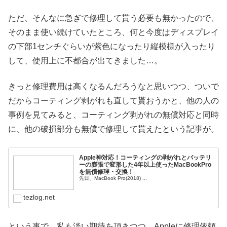
ただ、そんなに急ぎで修理して貰う必要も無かったので、
そのまま使い続けていたところ、何と今度はディスプレイ
の下部1センチぐらいが紫色になったり縦模様が入ったり
して、使用上に不都合が出てきました…。
きっと修理費用は高くなるんだろうなと思いつつ、ついで
だからコーティング剥がれも直して貰おうかと、他の人の
事例を見てみると、コーティング剥がれの無償対応と同時
に、他の破損部分も無償で修理して貰えたという記事が。
Apple神対応！コーティングの剥がれとバッテリ
ーの膨張で変形した4年以上使ったMacBookPro
を無償修理・交換！
先日、MacBook Pro(2018) ...
tezlog.net
という事で、私も淡い期待を頂きつつ、Appleに修理依頼