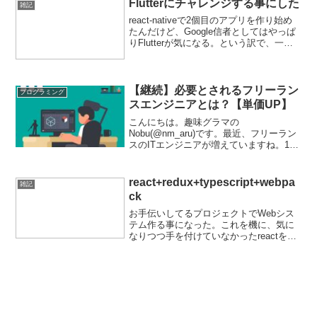
Flutterにチャレンジする事にした
雑記
うと、まずは以下の本を手に...
react-nativeで2個目のアプリを作り始め
たんだけど、Google信者としてはやっぱ
りFlutterが気になる。という訳で、一旦
アプリ開発を停止して、Flutterのチュー
トリアルをやってみる。言語がDartと言
うのが厄介だけど…。...
【継続】必要とされるフリーラン
プログラミング
スエンジニアとは？【単価UP】
こんにちは。趣味グラマの
Nobu(@nm_aru)です。最近、フリーラン
スのITエンジニアが増えていますね。10
年ぐらい前までは、客先常駐エンジニア
と言えば一般派遣や特定派遣が当たり前
でしたが、最近は業務委託(主に準委任)が
react+redux+typescript+webpa
雑記
主流になっている...
ck
お手伝いしてるプロジェクトでWebシス
テム作る事になった。これを機に、気に
なりつつ手を付けていなかったreactをや
ってみる事にした。reactを書くにあたっ
て、せっかくなのでes6かtypescriptのど
ちらかで書いてみようと思い、ty...