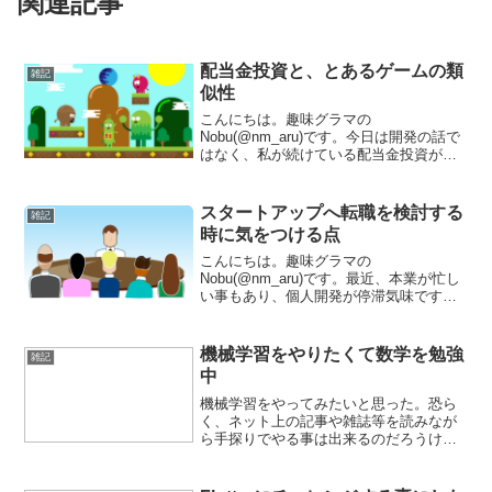
関連記事
配当金投資と、とあるゲームの類
雑記
似性
こんにちは。趣味グラマの
Nobu(@nm_aru)です。今日は開発の話で
はなく、私が続けている配当金投資が、
昔プレイした事のあるゲームに似ている
なと思ったので、その事を書きたいと思
います。とあるゲームの名前は「Age of
スタートアップへ転職を検討する
雑記
Empire」私...
時に気をつける点
こんにちは。趣味グラマの
Nobu(@nm_aru)です。最近、本業が忙し
い事もあり、個人開発が停滞気味です
が、久々にブログを書こうと思います。
この数ヶ月の中で、スタートアップに転
職したいエンジニアから相談を受ける事
機械学習をやりたくて数学を勉強
雑記
が立て続けに何度かありまし...
中
機械学習をやってみたいと思った。恐ら
く、ネット上の記事や雑誌等を読みなが
ら手探りでやる事は出来るのだろうけ
ど、多分それだとすぐ行き詰まる気がし
ている。という訳で、これを機会に苦手
意識バリバリだった数学を勉強してみよ