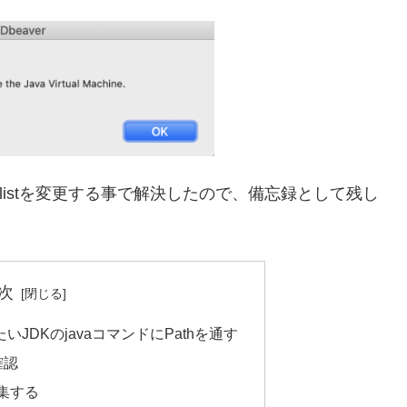
.plistを変更する事で解決したので、備忘録として残し
次
したいJDKのjavaコマンドにPathを通す
確認
を編集する