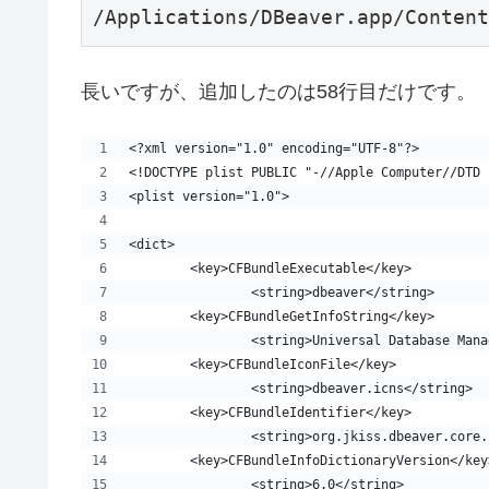
/Applications/DBeaver.app/Content
長いですが、追加したのは58行目だけです。
<?xml version="1.0" encoding="UTF-8"?>
<!DOCTYPE plist PUBLIC "-//Apple Computer//DTD 
<plist version="1.0">
<dict>
	<key>CFBundleExecutable</key>
		<string>dbeaver</string>
	<key>CFBundleGetInfoString</key>
		<string>Universal Database Man
	<key>CFBundleIconFile</key>
		<string>dbeaver.icns</string>
	<key>CFBundleIdentifier</key>
		<string>org.jkiss.dbeaver.core
	<key>CFBundleInfoDictionaryVersion</key
		<string>6.0</string>