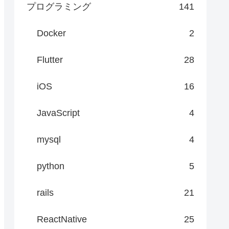
プログラミング
141
Docker
2
Flutter
28
iOS
16
JavaScript
4
mysql
4
python
5
rails
21
ReactNative
25