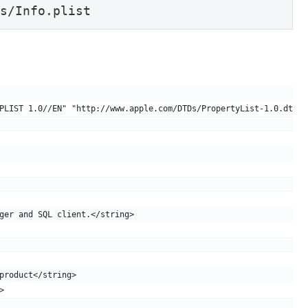
s/Info.plist
PLIST 1.0//EN" "http://www.apple.com/DTDs/PropertyList-1.0.dtd">
ager and SQL client.</string>
.product</string>
>