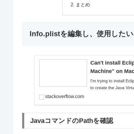
まとめ
Info.plistを編集し、使用した
Can't install Ecli
Machine" on Ma
I'm trying to install Ecli
to create the Java Virtua
stackoverflow.com
JavaコマンドのPathを確認