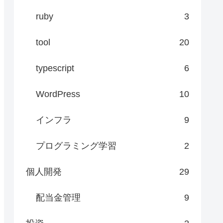
ruby
3
tool
20
n/java
typescript
6
WordPress
10
インフラ
9
プログラミング学習
2
個人開発
29
配当金管理
9