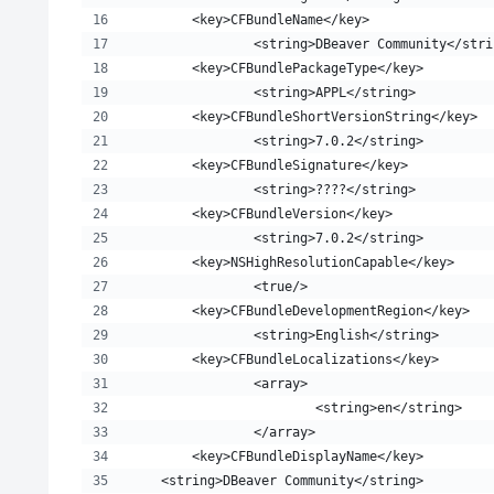
	<key>CFBundleName</key>
		<string>DBeaver Community</str
	<key>CFBundlePackageType</key>
		<string>APPL</string>
	<key>CFBundleShortVersionString</key>
		<string>7.0.2</string>
	<key>CFBundleSignature</key>
		<string>????</string>
	<key>CFBundleVersion</key>
		<string>7.0.2</string>
	<key>NSHighResolutionCapable</key>
		<true/>
	<key>CFBundleDevelopmentRegion</key>
		<string>English</string>
	<key>CFBundleLocalizations</key>
		<array>
			<string>en</string>
		</array>
	<key>CFBundleDisplayName</key>
    <string>DBeaver Community</string>