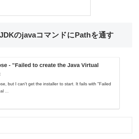
いJDKのjavaコマンドにPathを通す
pse - "Failed to create the Java Virtual
c
pse, but I can't get the installer to start. It fails with "Failed
l ...