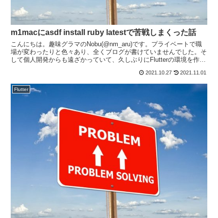
m1macにasdf install ruby latestで苦戦しまくった話
こんにちは。趣味グラマのNobu(@nm_aru)です。プライベートで職
場が変わったりと色々あり、全くブログが書けていませんでした。そ
して個人開発からも遠ざかっていて、久しぶりにFlutterの環境を作ろ
うとしたら、その手前のrubyのイン...
2021.10.27
2021.11.01
Flutter