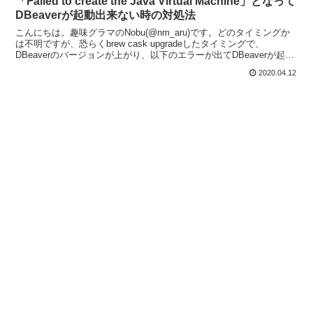
「Failed to create the Java Virtual Machine」となって
DBeaverが起動出来ない時の対処法
こんにちは。趣味グラマのNobu(@nm_aru)です。どのタイミングか
は不明ですが、恐らくbrew cask upgradeしたタイミングで、
DBeaverのバージョンが上がり、以下のエラーが出てDBeaverが起動
出来なくなってしまいま...
2020.04.12