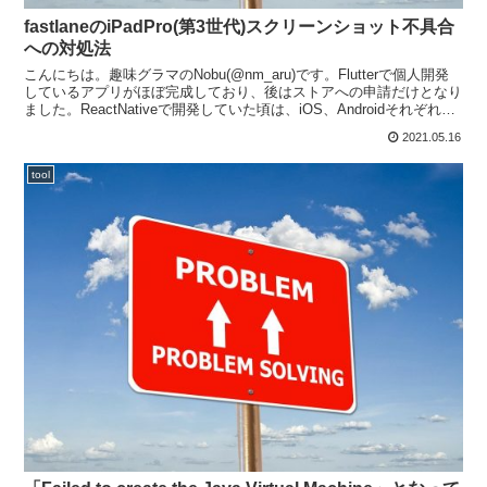
fastlaneのiPadPro(第3世代)スクリーンショット不具合
への対処法
こんにちは。趣味グラマのNobu(@nm_aru)です。Flutterで個人開発
しているアプリがほぼ完成しており、後はストアへの申請だけとなり
ました。ReactNativeで開発していた頃は、iOS、Androidそれぞれ以
下のようなやり方...
2021.05.16
tool