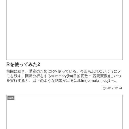
Rを使ってみた2
前回に続き、講座のためにRを使っている。今回も忘れないようにメ
モを残す。回帰分析をするsummary(lm(目的変数 ~ 説明変数))こいつ
を実行すると、以下のような結果が出るCall:lm(formula = obj1 ~
exp1)Re...
2017.12.24
rails