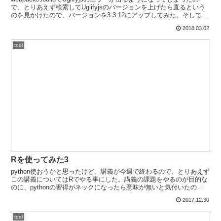
で、とりあえず検索してUglifyjsのバージョンを上げたら直るという
のを見かけたので、バージョンを3.3.12にアップしてみた。そして再
度buildを試したら...
2018.03.02
tool
Rを使ってみた3
python使おうかと思ったけど、講義が今週で終わるので、とりあえず
この講義についてはRでやる事にした。講義の課題をやるのが目的な
のに、pythonの習得がネックになったら意味が無いと気付いたの
で…。簡単にクロス集計するhoge1 = ta...
2017.12.30
tool