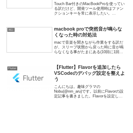
Touch Bar付きのMacBookProを使ってい
る訳だけど、開発ツール使用時はファン
クションキーを常に表示したい。
rubymineやphpstormでは設定していたん
だけど、今回python用にまずはvscodeを
使ってみようと思った...
macbook proで突然音が鳴らな
雑記
くなった時の対処法
macで音楽を聞きながら作業をする訳だ
が、スリープ状態から戻った時に音が鳴
らなくなる事がたまにある(10回に1回ぐ
らい？)もう何をしても復活しないので、
昔のWindowsかと思うぐらい毎回再起動
をして復活させてた。でも、流石に作業
【Flutter】Flavorを追加したら
Flutter
をしたい時...
VSCodeのデバッグ設定を整えよ
う
こんにちは。趣味グラマの
Nobu(@nm_aru)です。以前にFlavorの設
定記事を書きました。Flavorを設定した
ら、以下のようなコマンドでFlavorやビ
ルドモード、エントリーポイントを切り
替える事ができます。flutter run...