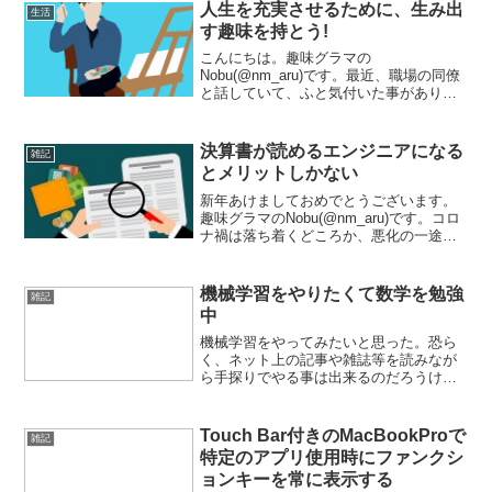
人生を充実させるために、生み出
生活
す趣味を持とう!
こんにちは。趣味グラマの
Nobu(@nm_aru)です。最近、職場の同僚
と話していて、ふと気付いた事がありま
した。それは余暇時間(つまり休日)の過ご
し方についてです。私の休日の過ごし方
は、妻と子供とテレビを見たり遊びに行
決算書が読めるエンジニアになる
雑記
ったりする時間、そし...
とメリットしかない
新年あけましておめでとうございます。
趣味グラマのNobu(@nm_aru)です。コロ
ナ禍は落ち着くどころか、悪化の一途と
いった感じですが、個人としてはやる事
を粛々とやっていこうと感じている2021
年です。そして、新年早々から偉そうな
機械学習をやりたくて数学を勉強
雑記
タイトル...
中
機械学習をやってみたいと思った。恐ら
く、ネット上の記事や雑誌等を読みなが
ら手探りでやる事は出来るのだろうけ
ど、多分それだとすぐ行き詰まる気がし
ている。という訳で、これを機会に苦手
意識バリバリだった数学を勉強してみよ
Touch Bar付きのMacBookProで
雑記
うと、まずは以下の本を手に...
特定のアプリ使用時にファンクシ
ョンキーを常に表示する