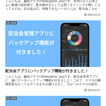
こんにちは。趣味グラマのNobu(@nm_aru)です。年明けから日米と
もに株価が絶好調で、配当株好きとしては買うタイミングが難しくな
ってますね。含み益は幻。利確できないヘタレには、配当金こそが真
の利益です。という訳で（？）、今日は久しぶり...
2024.03.14
個人開発
配当金アプリにバックアップ機能が付きました！
こんにちは。趣味グラマのNobu(@nm_aru)です。配当金管理アプリ
に、遂にデータバックアップ機能が付きました！これで、スマホの機
種変更を行ってもデータを引き継げますし、万が一のスマホの紛失や
故障に備えて、定期的にデータをバックアップし...
2023.04.27
個人開発