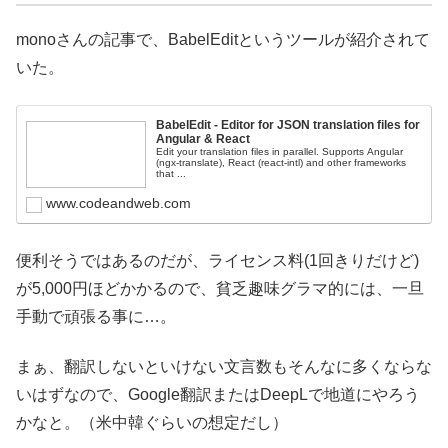
monoさんの記事で、BabelEditというツールが紹介されて
いた。
BabelEdit - Editor for JSON translation files for
Angular & React
Edit your translation files in parallel. Supports Angular
(ngx-translate), React (react-intl) and other frameworks
that ...
www.codeandweb.com
便利そうではあるのだが、ライセンス料(1回きりだけど)
が5,000円ほどかかるので、貧乏趣味グラマ的には、一旦
手動で頑張る事に…。
まぁ、翻訳しないといけない文言数もそんなに多くならな
いはずなので、Google翻訳またはDeepLで地道にやろう
かなと。（米中韓ぐらいの想定だし）