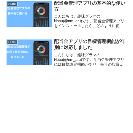
uses-sdk:minSdkVersion 16 ...
配当金管理アプリの基本的な使い
Flutter
方
こんにちは。趣味グラマの
Nobu(@nm_aru)です。配当金管理アプリ
をインストールしたら、どのように使う
かを説明します。この記事は、アプリの
「設定」から「使い方の説明」を開く事
でいつでも確認できます。配当金管理
配当金アプリの目標管理機能が年
Flutter
Nobuchika Mar...
別に対応しました
こんにちは。趣味グラマの
Nobu(@nm_aru)です。配当金管理アプリ
には目標設定機能があり、毎年の投資
額、目標とする利回りを設定する事で目
標の進捗を管理する事が出来ます。た
だ、年間投資額と目標利回りの組み合わ
せを一つしか登録出来なかった...