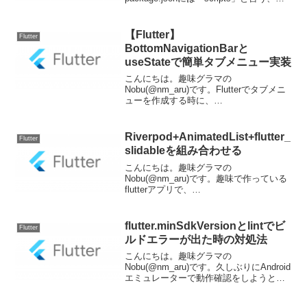
行したいコマンドに別名を付けておける
機能があり、長いオプションが必要にな
る時など、予め定義しておく事で簡単に
【Flutter】
Flutter
実行出来るよ...
BottomNavigationBarと
useStateで簡単タブメニュー実装
こんにちは。趣味グラマの
Nobu(@nm_aru)です。Flutterでタブメニ
ューを作成する時に、
BottomNavigationBarを使うと思います。
その際、今どのタブがアクティブかを管
理するために、StatefulWidgetのst...
Riverpod+AnimatedList+flutter_
Flutter
slidableを組み合わせる
こんにちは。趣味グラマの
Nobu(@nm_aru)です。趣味で作っている
flutterアプリで、
Riverpod+StateNotifier+Freezedを使って
いるのですが、リスト画面に
AnimatedListを使ったところ、いくつか
flutter.minSdkVersionとlintでビ
Flutter
問...
ルドエラーが出た時の対処法
こんにちは。趣味グラマの
Nobu(@nm_aru)です。久しぶりにAndroid
エミュレーターで動作確認をしようとし
たら、2つのエラーにぶつかったので、備
忘録として残しておこうと思います。