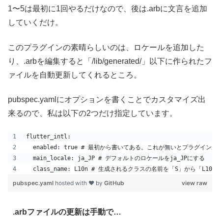
1〜5は最初に1回やるだけなので、後は.arbに文言を追加
していくだけ。
このプラグインの素晴らしいのは、ロケールを追加した
り、.arbを編集すると「/lib/generated/」以下に作られたフ
ァイルを自動更新してくれるところ。
pubspec.yamlにオプションを書くことでカスタマイズ出
来るので、私は以下の2つだけ指定しています。
flutter_intl:
  enabled: true # 最初から書いてある。これが無いとプラグイン
  main_locale: ja_JP # デフォルトのロケールをja_JPにする
  class_name: L10n # 生成されるクラスの名前を「S」から「L10
pubspec.yaml
hosted with ❤ by
GitHub
view raw
.arbファイルの更新は手動で…