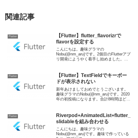
関連記事
【Flutter】flutter_flavorizrで
Flutter
flavorを設定する
こんにちは。趣味グラマの
Nobu(@nm_aru)です。2個目のFlutterアプ
リ開発にようやく着手し始めました。し
かし、前回初めてのFlutterアプリをリリ
ースをしてから早5ヶ月。すっかり作り方
を忘れてたりします…。特に初期設定や
【Flutter】TextFieldでキーボー
Flutter
環境...
ドが表示されない
新年あけましておめでとうございます。
趣味グラマのNobu(@nm_aru)です。2020
年の初投稿になります。合計8時間ほど悩
んだあげく、ようやく解決法にたどり着
いたFlutterネタです。TextFieldをクリッ
クしてもキーボードが表示...
Riverpod+AnimatedList+flutter_
Flutter
slidableを組み合わせる
こんにちは。趣味グラマの
Nobu(@nm_aru)です。趣味で作っている