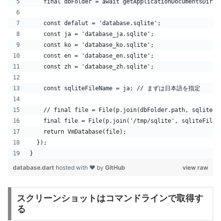
    final dbFolder = await getApplicationDocumentsDirec
    const defalut = 'database.sqlite';
    const ja = 'database_ja.sqlite';
    const ko = 'database_ko.sqlite';
    const en = 'database_en.sqlite';
    const zh = 'database_zh.sqlite';
    const sqliteFileName = ja; // まずは日本語を指定
    // final file = File(p.join(dbFolder.path, sqliteFi
    final file = File(p.join('/tmp/sqlite', sqliteFileN
    return VmDatabase(file);
  });
}
database.dart
hosted with ❤ by
GitHub
view raw
スクリーンショットはコマンドラインで取得す
る