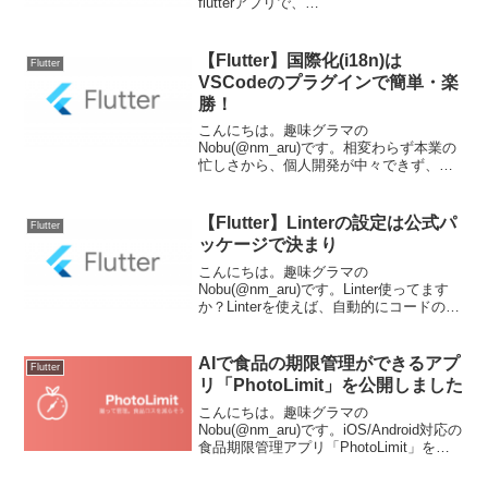
flutterアプリで、
Riverpod+StateNotifier+Freezedを使って
いるのですが、リスト画面に
AnimatedListを使ったところ、いくつか
【Flutter】国際化(i18n)は
Flutter
問...
VSCodeのプラグインで簡単・楽
勝！
こんにちは。趣味グラマの
Nobu(@nm_aru)です。相変わらず本業の
忙しさから、個人開発が中々できず、ブ
ログの更新もストップしてしまっていま
した。このままではプログラミングから
遠ざかってしまうので、今日は久しぶり
【Flutter】Linterの設定は公式パ
Flutter
に新規でFlutterア...
ッケージで決まり
こんにちは。趣味グラマの
Nobu(@nm_aru)です。Linter使ってます
か？Linterを使えば、自動的にコードのチ
ェックをしてくれるので、一定レベルの
綺麗さやルールを保ったコードを書く事
が出来ますが、プロジェクトの初期から
AIで食品の期限管理ができるアプ
Flutter
入れておか...
リ「PhotoLimit」を公開しました
こんにちは。趣味グラマの
Nobu(@nm_aru)です。iOS/Android対応の
食品期限管理アプリ「PhotoLimit」をリ
リースしました。写真を撮るだけでAIが
商品名と消費期限を自動認識し、毎日の