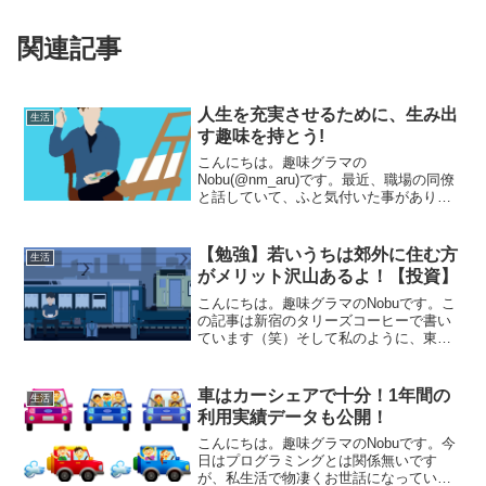
関連記事
人生を充実させるために、生み出
生活
す趣味を持とう!
こんにちは。趣味グラマの
Nobu(@nm_aru)です。最近、職場の同僚
と話していて、ふと気付いた事がありま
した。それは余暇時間(つまり休日)の過ご
し方についてです。私の休日の過ごし方
は、妻と子供とテレビを見たり遊びに行
【勉強】若いうちは郊外に住む方
生活
ったりする時間、そし...
がメリット沢山あるよ！【投資】
こんにちは。趣味グラマのNobuです。こ
の記事は新宿のタリーズコーヒーで書い
ています（笑）そして私のように、東京
を始めとした大都市圏で働いている人は
多いと思います。大都市圏で働く時、ど
こに住むかというのは、仕事をする上で
車はカーシェアで十分！1年間の
生活
も、プライベートでも...
利用実績データも公開！
こんにちは。趣味グラマのNobuです。今
日はプログラミングとは関係無いです
が、私生活で物凄くお世話になっている