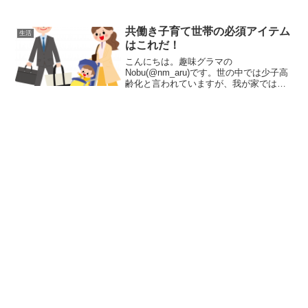
カーシェアリングについて書きたいと思
います。そもそも、皆さんカーシェアを
知っていますか？既に使っている人もい
共働き子育て世帯の必須アイテム
生活
れば、名前だけ知ってい...
はこれだ！
こんにちは。趣味グラマの
Nobu(@nm_aru)です。世の中では少子高
齢化と言われていますが、我が家では可
愛い一人息子の子育てに夫婦で奮闘中で
す(^^)子育てと言えば、一昔前までは専業
主婦が行うというイメージもありました
が、今は夫婦ともに...