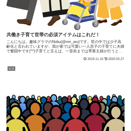
共働き子育て世帯の必須アイテムはこれだ！
こんにちは。趣味グラマのNobu(@nm_aru)です。世の中では少子高
齢化と言われていますが、我が家では可愛い一人息子の子育てに夫婦
で奮闘中です(^^)子育てと言えば、一昔前までは専業主婦が行うとい
うイメージもありましたが、今は夫婦ともに...
2019.11.10
2020.03.27
生活