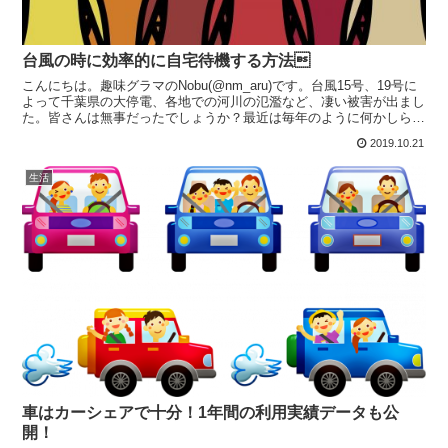
台風の時に効率的に自宅待機する方法
こんにちは。趣味グラマのNobu(@nm_aru)です。台風15号、19号に
よって千葉県の大停電、各地での河川の氾濫など、凄い被害が出まし
た。皆さんは無事だったでしょうか？最近は毎年のように何かしら大
きな自然災害が発生しており、災害は忘れた...
2019.10.21
生活
車はカーシェアで十分！1年間の利用実績データも公
開！