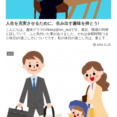
人生を充実させるために、生み出す趣味を持とう!
こんにちは。趣味グラマのNobu(@nm_aru)です。最近、職場の同僚
と話していて、ふと気付いた事がありました。それは余暇時間(つま
り休日)の過ごし方についてです。私の休日の過ごし方は、妻と子供
とテレビを見たり遊びに行ったりする時間、そし...
2019.11.25
生活