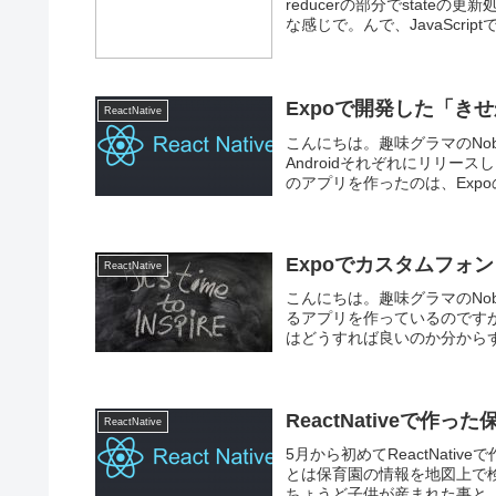
reducerの部分でstateの更新
な感じで。んで、JavaScriptでo
Expoで開発した「き
ReactNative
こんにちは。趣味グラマのNob
Androidそれぞれにリリ
のアプリを作ったのは、Expo
Expoでカスタムフォン
ReactNative
こんにちは。趣味グラマのNob
るアプリを作っているのですが
はどうすれば良いのか分からず
ReactNativeで
ReactNative
5月から初めてReactNat
とは保育園の情報を地図上で
ちょうど子供が産まれた事と、