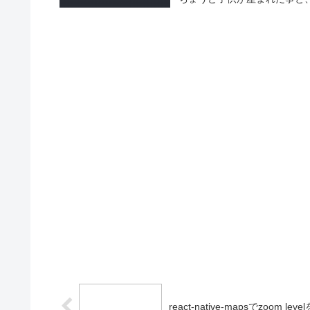
react-native-mapsでzoom lev