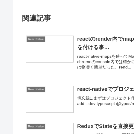
関連記事
reactのrender内で
ReactNative
を付ける事…
react-native-maps
chromeのconsole内で
は物凄く簡単だった。rend...
react-nativeで
ReactNative
備忘録1.まずはプロジェクト作成reac
add --dev typescript @types/r
ReduxでStateを直
ReactNative