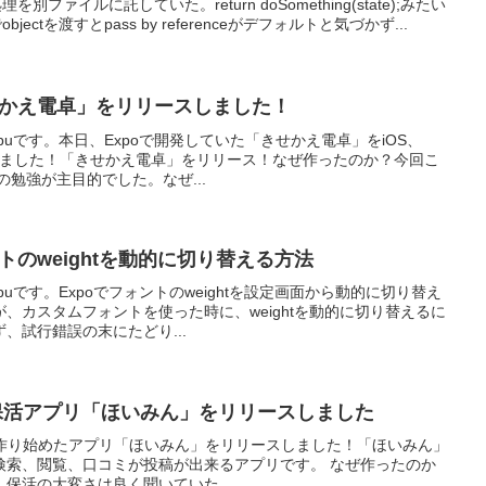
処理を別ファイルに託していた。return doSomething(state);みたい
bjectを渡すとpass by referenceがデフォルトと気づかず...
せかえ電卓」をリリースしました！
uです。本日、Expoで開発していた「きせかえ電卓」をiOS、
ースしました！「きせかえ電卓」をリリース！なぜ作ったのか？今回こ
の勉強が主目的でした。なぜ...
トのweightを動的に切り替える方法
uです。Expoでフォントのweightを設定画面から動的に切り替え
、カスタムフォントを使った時に、weightを動的に切り替えるに
、試行錯誤の末にたどり...
作った保活アプリ「ほいみん」をリリースしました
iveで作り始めたアプリ「ほいみん」をリリースしました！「ほいみん」
検索、閲覧、口コミが投稿が出来るアプリです。 なぜ作ったのか
保活の大変さは良く聞いていた...