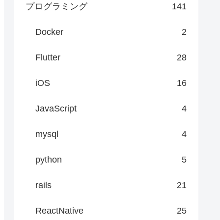
プログラミング
141
Docker
2
Flutter
28
iOS
16
JavaScript
4
mysql
4
python
5
rails
21
ReactNative
25