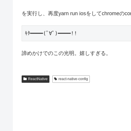
を実行し、再度yarn run iosをしてchromeの
諦めかけでのこの光明。嬉しすぎる。
ReactNative
react-native-config