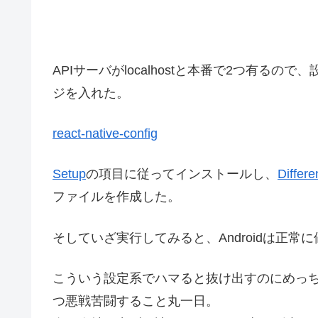
APIサーバがlocalhostと本番で2つ有る
ジを入れた。
react-native-config
Setup
の項目に従ってインストールし、
Differ
ファイルを作成した。
そしていざ実行してみると、Androidは正常
こういう設定系でハマると抜け出すのにめっ
つ悪戦苦闘すること丸一日。