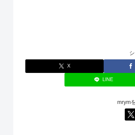
シ
X
LINE
mry