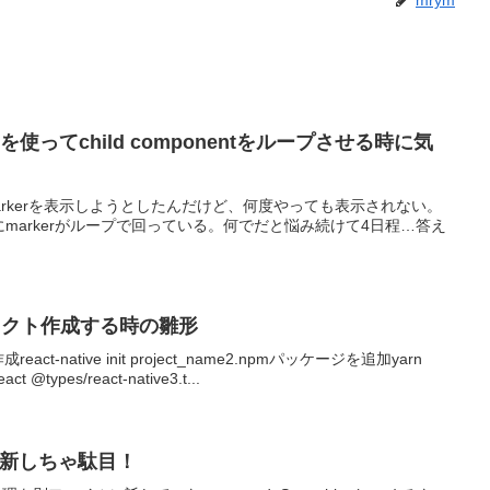
mrym
mapを使ってchild componentをループさせる時に気
を使ってMarkerを表示しようとしたんだけど、何度やっても表示されない。
は確かにmarkerがループで回っている。何でだと悩み続けて4日程…答え
プロジェクト作成する時の雛形
t-native init project_name2.npmパッケージを追加yarn
eact @types/react-native3.t...
接更新しちゃ駄目！