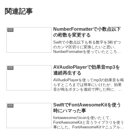
関連記事
NumberFormatterで小数点以下
iOS
の桁数を変更する
Swiftで小数点以下も有る数字を3桁ずつ
のカンマ区切りに変換したいと思い、
NumberFormatterを使っていたところ、
小数点以下が4桁以上になると、4桁以降
の数字が消えてしまう現象に見舞われ
た。毎度のごとく、Google先生に聞い
AVAudioPlayerで効果音mp3を
iOS
た...
連続再生する
AVAudioPlayerを使ってmp3の効果音を鳴
らすところまでは簡単にいけたが、効果
音が鳴るボタンを連続で押した時に、最
初になった音が終わらないと次の音が鳴
らない状況になった。そこで色々調べた
結果、以下のようにすれば大丈夫になっ
SwiftでFontAwesomeKitを使う
iOS
た。//...
時にハマった事
fontawesomeのiconを使いたくて、
FontAwesomeKitと言うライブラリを使う
事にした。FontAwesomeKitマニュアルや