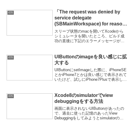
その他サイトを参考に、以下の手順を行
う。objective-c bridging header...
「The request was denied by
iOS
service delegate
(SBMainWorkspace) for reason:
Unspecified.」の対処法
スリープ状態のmacを開いてXcodeから
シミュレータを開いたところ、ビルド成
功の直後に下記のエラーメッセージが表
示されてアプリが落ちた。The request
was denied by service delegate
(SBMainW...
UIButtonのimageを良い感じに拡
iOS
大する
UIButtonにsetImageした際に、iPhoneSE
とかiPhone7とかは良い感じで表示されて
いたけど、試しにiPhone7Plusで表示して
みたら、画像が小さく表示されてしまっ
ていた。そこで、色々調べた結果、以下
のコードで上手く...
Xcode8のsimulatorでview
iOS
debuggingをする方法
画面に表示されないUIButtonがあったの
で、過去に使った記憶のあったView
Debuggingをしてみようとsimulatorのメ
ニューを見てみたが、それらしい項目が
無い…。Xcodeのデバッグエリアに有る
よとりあえず、いつものように...