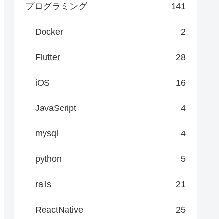
プログラミング
141
Docker
2
Flutter
28
iOS
16
JavaScript
4
mysql
4
python
5
rails
21
ReactNative
25