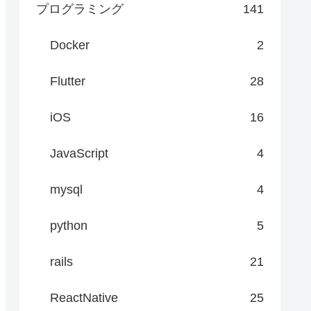
プログラミング
141
Docker
2
Flutter
28
iOS
16
JavaScript
4
mysql
4
python
5
rails
21
ReactNative
25