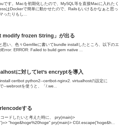
uです。Macを初期化したので、MySQL等を直接Macに入れたく
essはDockerで簡単に動かせたので、Railsもいけるかなぁと思っ
ったりもし...
’t modify frozen String」が出る
い、色々Gemfileに書いてbundle installしたところ、以下のエ
r: ERROR: Failed to build gem native ...
tualhostに対してlet’s encryptを導入
ll certbot python2--certbot-nginx2. virtualhostの設定に
tで--webrootを使うと、「/.we...
lencodeする
ードしたいと考えた時に、 pry(main)>
')=> "hoge&hoge%20hoge" pry(main)> CGI.escape('hoge&h...