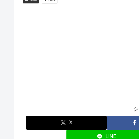
シ
X
LINE