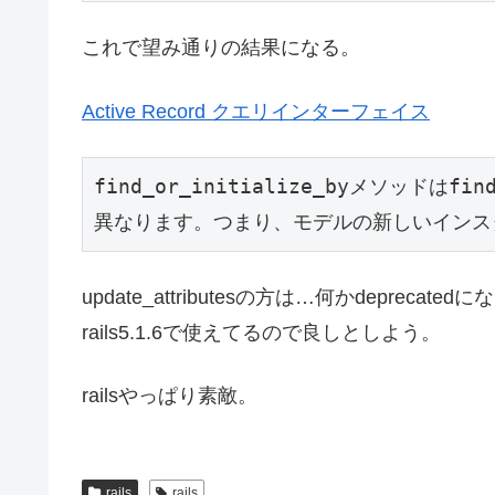
これで望み通りの結果になる。
Active Record クエリインターフェイス
find_or_initialize_byメソッドはf
update_attributesの方は…何かdepr
rails5.1.6で使えてるので良しとしよう。
railsやっぱり素敵。
rails
rails