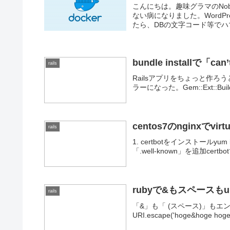
こんにちは。趣味グラマのNob
ない病になりました。WordPr
たら、DBの文字コード等でハマ
bundle installで「can
rails
Railsアプリをちょっと作ろうと思
ラーになった。Gem::Ext::BuildErro
centos7のnginxでvir
rails
1. certbotをインストールyum insta
「.well-known」を追加certbo
rubyで&もスペースもur
rails
「&」も「 (スペース)」もエンコ
URI.escape('hoge&hoge hoge