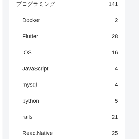
プログラミング
141
Docker
2
Flutter
28
iOS
16
JavaScript
4
mysql
4
python
5
rails
21
ReactNative
25