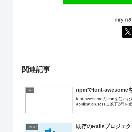
mry
関連記事
npmでfont-awe
rails
font-awesomeのiconを使い
application.scssに以下2行を追加。
既存のRailsプロジェク
Docker